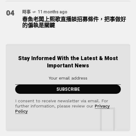
04
時事
11 months ago
春魚老闆上熙歌直播談招募條件，把事做好
的偏執是關鍵
Stay Informed With the Latest & Most
Important News
I consent to receive newsletter via email. For
further information, please review our
Privacy
Policy