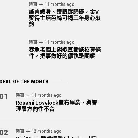
時事
11 months ago
謠言纏身、遭跟蹤騷擾，金V
獎得主塔芭絲可揭三年身心煎
熬
時事
11 months ago
春魚老闆上熙歌直播談招募條
件，把事做好的偏執是關鍵
DEAL OF THE MONTH
01
時事
11 months ago
Rosemi Lovelock宣布畢業，與管
理層方向性不合
02
時事
12 months ago