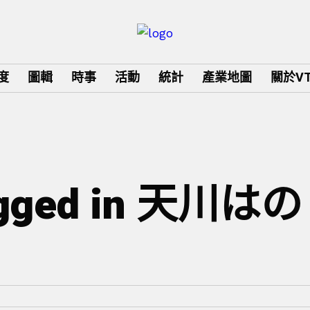
度
圖輯
時事
活動
統計
產業地圖
關於VTu
tagged in 天川はの