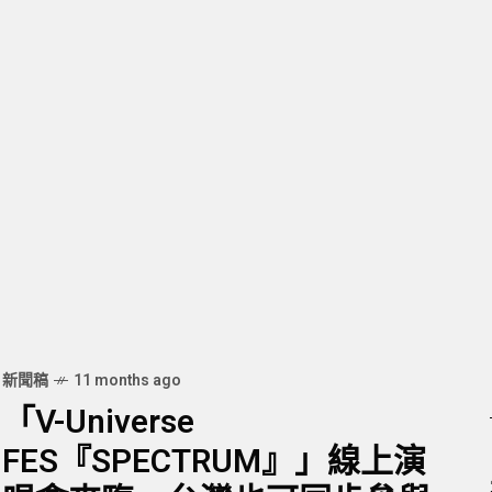
新聞稿
11 months ago
「V-Universe
FES『SPECTRUM』」線上演