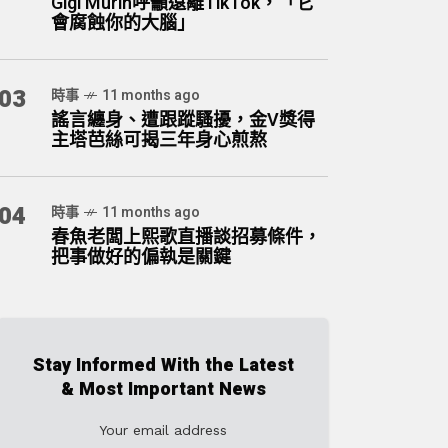
Gigi Murin呼籲遠離TikTok，「它
會腐蝕你的大腦」
03
時事
11 months ago
謠言纏身、遭跟蹤騷擾，金V獎得
主塔芭絲可揭三年身心煎熬
04
時事
11 months ago
春魚老闆上熙歌直播談招募條件，
把事做好的偏執是關鍵
Stay Informed With the Latest
& Most Important News