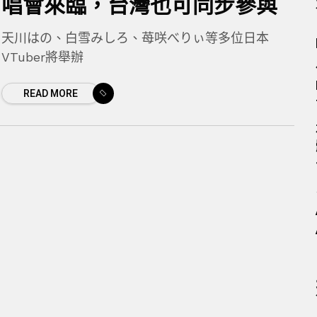
唱會來臨，台灣也可同步參與
天川はの、白雪みしろ、苺咲べりぃ等多位日本
VTuber將舉辦
READ MORE