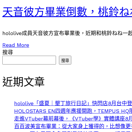
天音彼方畢業倒數，桃鈴ね
hololive成員天音彼方宣布畢業後，近期和桃鈴ねね一
Read More
搜尋
搜尋
近期文章
hololive「盛夏｜墾丁旅行日記」快閃店8月台中
HOLOSTARS EN四週年應援開跑，TEMPUS 
走進VTuber幕前幕後，《VTuber學》實體講座8
百百波美宣布畢業：從大家身上獲得的，比想像更