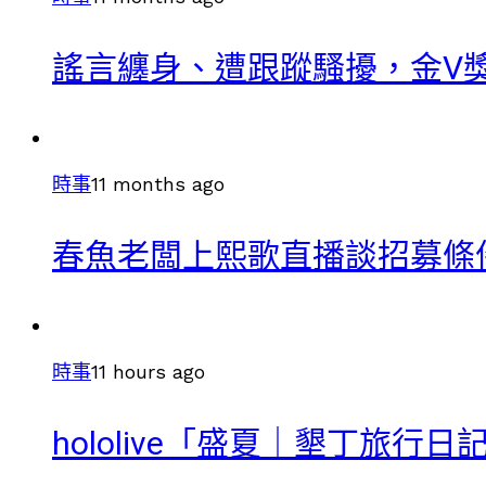
謠言纏身、遭跟蹤騷擾，金V
時事
11 months ago
春魚老闆上熙歌直播談招募條
時事
11 hours ago
hololive「盛夏｜墾丁旅行