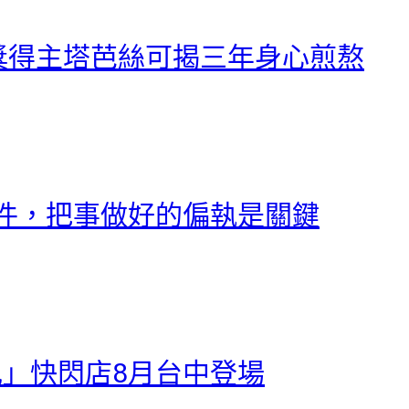
獎得主塔芭絲可揭三年身心煎熬
件，把事做好的偏執是關鍵
日記」快閃店8月台中登場