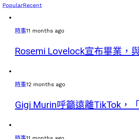
Popular
Recent
時事
11 months ago
Rosemi Lovelock宣布
時事
12 months ago
Gigi Murin呼籲遠離TikT
時事
11 months ago