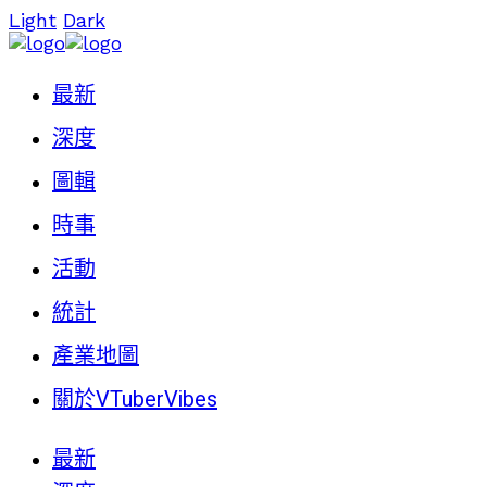
Light
Dark
最新
深度
圖輯
時事
活動
統計
產業地圖
關於VTuberVibes
最新