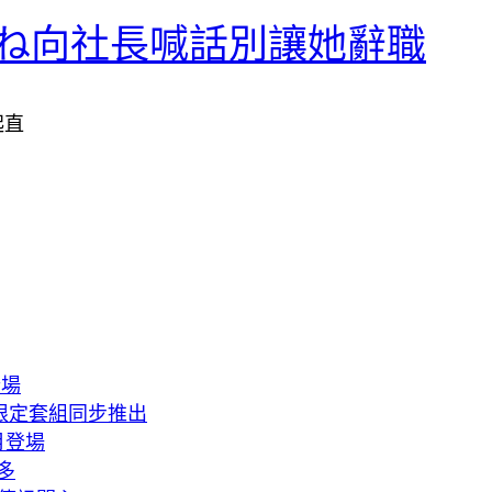
ね向社長喊話別讓她辭職
起直
登場
HQ限定套組同步推出
月登場
多