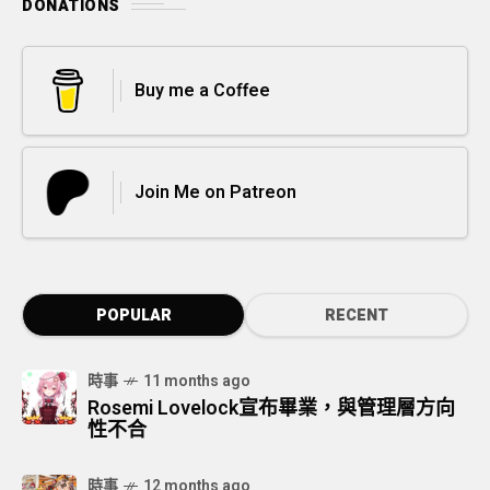
DONATIONS
Buy me a Coffee
Join Me on Patreon
POPULAR
RECENT
時事
11 months ago
Rosemi Lovelock宣布畢業，與管理層方向
性不合
時事
12 months ago