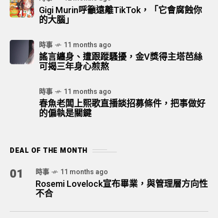
Gigi Murin呼籲遠離TikTok，「它會腐蝕你
的大腦」
時事
11 months ago
謠言纏身、遭跟蹤騷擾，金V獎得主塔芭絲
可揭三年身心煎熬
時事
11 months ago
春魚老闆上熙歌直播談招募條件，把事做好
的偏執是關鍵
DEAL OF THE MONTH
01
時事
11 months ago
Rosemi Lovelock宣布畢業，與管理層方向性
不合