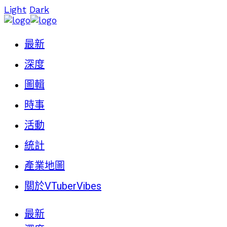
Light
Dark
最新
深度
圖輯
時事
活動
統計
產業地圖
關於VTuberVibes
最新