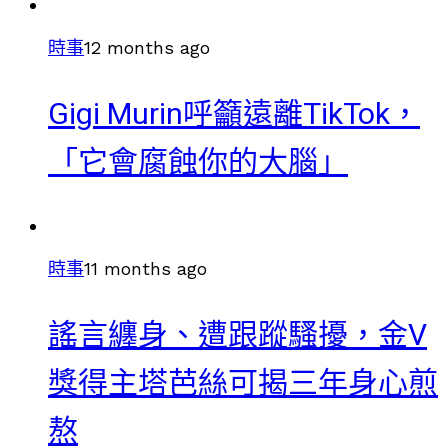
時事
12 months ago
Gigi Murin呼籲遠離TikTok，
「它會腐蝕你的大腦」
時事
11 months ago
謠言纏身、遭跟蹤騷擾，金V
獎得主塔芭絲可揭三年身心煎
熬