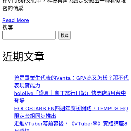
在VTuber文化中，科技與角色設定交織出一種看似親
密的情感
Read More
搜尋
搜尋
近期文章
曾是畢業生代表的Vanta：GPA高又怎樣？那不代
表現實能力
hololive「盛夏｜墾丁旅行日記」快閃店8月台中
登場
HOLOSTARS EN四週年應援開跑，TEMPUS HQ
限定套組同步推出
走進VTuber幕前幕後，《VTuber學》實體講座8