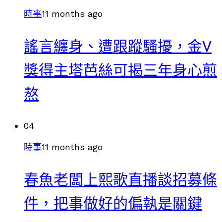
時事
11 months ago
謠言纏身、遭跟蹤騷擾，金V
獎得主塔芭絲可揭三年身心煎
熬
04
時事
11 months ago
春魚老闆上熙歌直播談招募條
件，把事做好的偏執是關鍵