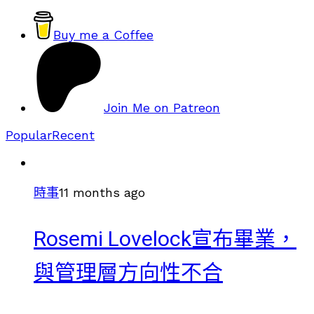
Buy me a Coffee
Join Me on Patreon
Popular
Recent
時事
11 months ago
Rosemi Lovelock宣布畢業，
與管理層方向性不合