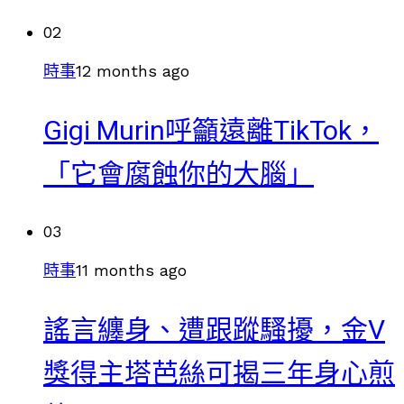
02
時事
12 months ago
Gigi Murin呼籲遠離TikTok，
「它會腐蝕你的大腦」
03
時事
11 months ago
謠言纏身、遭跟蹤騷擾，金V
獎得主塔芭絲可揭三年身心煎