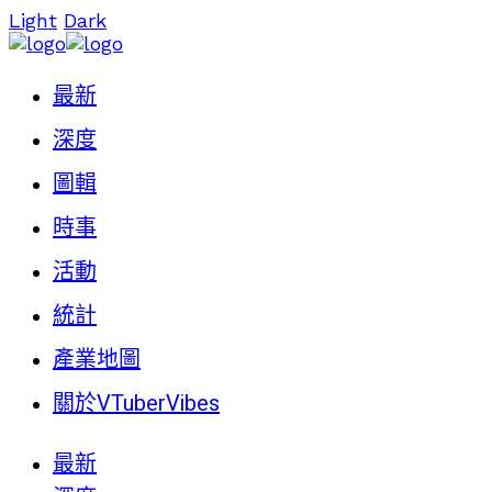
Light
Dark
最新
深度
圖輯
時事
活動
統計
產業地圖
關於VTuberVibes
最新