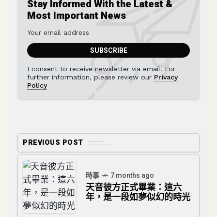
Stay Informed With the Latest &
Most Important News
I consent to receive newsletter via email. For
further information, please review our
Privacy
Policy
PREVIOUS POST
時事
7 months ago
天音彼方正式畢業：這六
年，是一段如夢似幻的時光