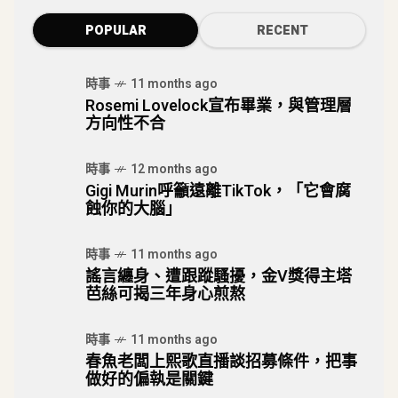
POPULAR
RECENT
時事
11 months ago
Rosemi Lovelock宣布畢業，與管理層
方向性不合
時事
12 months ago
Gigi Murin呼籲遠離TikTok，「它會腐
蝕你的大腦」
時事
11 months ago
謠言纏身、遭跟蹤騷擾，金V獎得主塔
芭絲可揭三年身心煎熬
時事
11 months ago
春魚老闆上熙歌直播談招募條件，把事
做好的偏執是關鍵