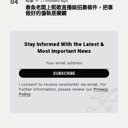
04
時事
11 months ago
春魚老闆上熙歌直播談招募條件，把事
做好的偏執是關鍵
Stay Informed With the Latest &
Most Important News
I consent to receive newsletter via email. For
further information, please review our
Privacy
Policy