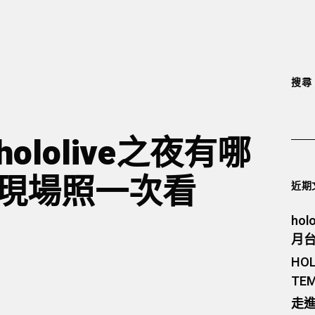
搜尋
lolive之夜有哪
？現場照一次看
近期
ho
月
HO
TE
走進