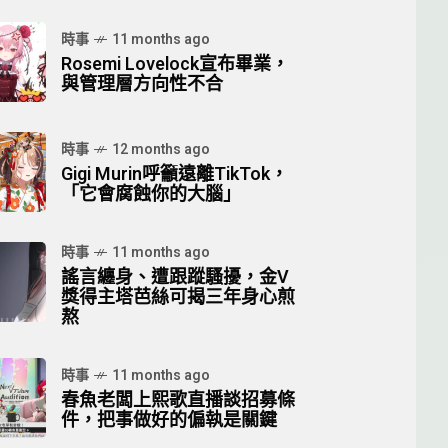
時事
11 months ago
Rosemi Lovelock宣布畢業，
與管理層方向性不合
時事
12 months ago
Gigi Murin呼籲遠離TikTok，
「它會腐蝕你的大腦」
時事
11 months ago
謠言纏身、遭跟蹤騷擾，金V
獎得主塔芭絲可揭三年身心煎
熬
時事
11 months ago
春魚老闆上熙歌直播談招募條
件，把事做好的偏執是關鍵