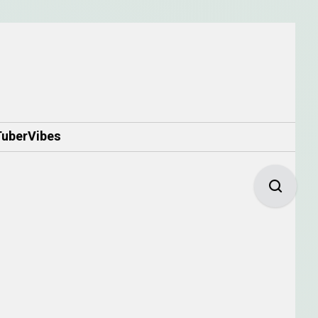
berVibes
B1戶外佈置
B1室內佈置
B2商品區
球場內
讓Google優先推薦