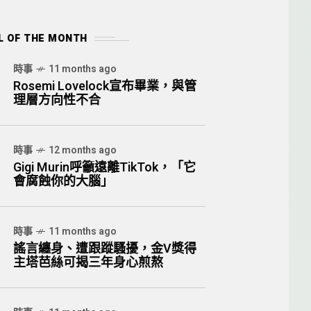
L OF THE MONTH
時事
11 months ago
Rosemi Lovelock宣布畢業，與管
理層方向性不合
時事
12 months ago
Gigi Murin呼籲遠離TikTok，「它
會腐蝕你的大腦」
時事
11 months ago
謠言纏身、遭跟蹤騷擾，金V獎得
主塔芭絲可揭三年身心煎熬