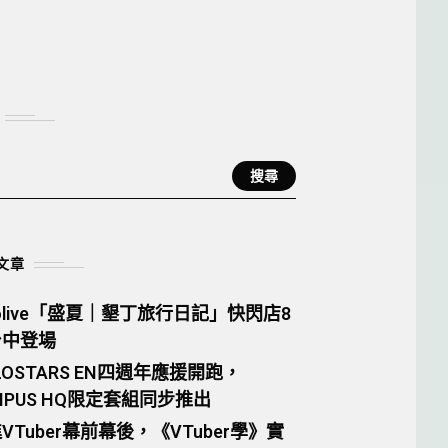
VTuberVibes
相關
搜尋
文章
lolive「盛夏｜墾丁旅行日記」快閃店8
台中登場
LOSTARS EN四週年應援開跑，
MPUS HQ限定套組同步推出
VTuber幕前幕後，《VTuber學》實