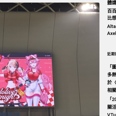
體講
百
比
Al
Ax
近期
「
圖
多熱
於
相
「
2
關活
VTu