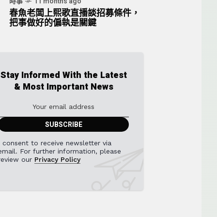
時事
11 months ago
春魚老闆上熙歌直播談招募條件，
把事做好的偏執是關鍵
Stay Informed With the Latest
& Most Important News
I consent to receive newsletter via
email. For further information, please
review our
Privacy Policy