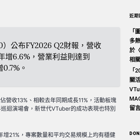
近期
「
圖
多熱
0）公布FY2026 Q2財報，營收
於
、年增6.6%，營業利益則達到
相
0.7%。
「
2
關活
VTu
M
塊佔營收13%、相較去年同期成長11%，活動板塊
留
界巡迴演場會，新世代VTuber的成功表現也特別
DON
年增21%，專案數量和平均交易規模上均有穩健