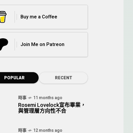
Buy me a Coffee
Join Me on Patreon
POPULAR
RECENT
時事
11 months ago
Rosemi Lovelock宣布畢業，
與管理層方向性不合
時事
12 months ago