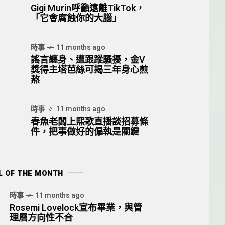
Gigi Murin呼籲遠離TikTok，
「它會腐蝕你的大腦」
時事
11 months ago
謠言纏身、遭跟蹤騷擾，金V
獎得主塔芭絲可揭三年身心煎
熬
時事
11 months ago
春魚老闆上熙歌直播談招募條
件，把事做好的偏執是關鍵
L OF THE MONTH
時事
11 months ago
Rosemi Lovelock宣布畢業，與管
理層方向性不合