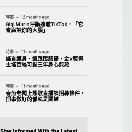
時事
12 months ago
Gigi Murin呼籲遠離TikTok，「它
會腐蝕你的大腦」
時事
11 months ago
謠言纏身、遭跟蹤騷擾，金V獎得
主塔芭絲可揭三年身心煎熬
時事
11 months ago
春魚老闆上熙歌直播談招募條件，
把事做好的偏執是關鍵
Stay Informed With the Latest