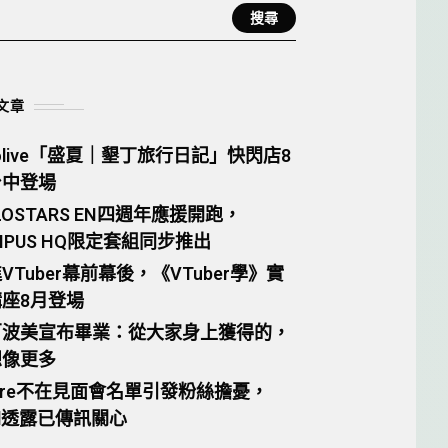
搜尋
文章
lolive「盛夏｜墾丁旅行日記」快閃店8
台中登場
LOSTARS EN四週年應援開跑，
MPUS HQ限定套組同步推出
VTuber幕前幕後，《VTuber學》實
座8月登場
百波美宣布畢業：從大家身上獲得的，
想像更多
tare不在見面會名單引發粉絲擔憂，
el透露已傳訊關心