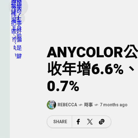
ANYCOLO
收年增6.6%
0.7%
REBECCA
時事
7 months ago
SHARE