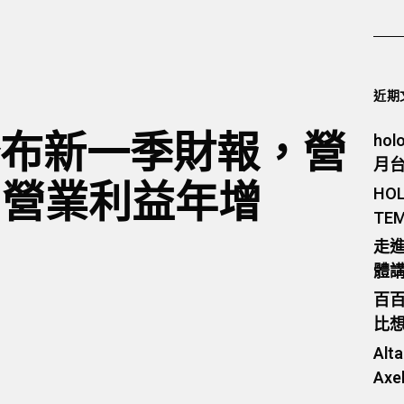
近期
R公布新一季財報，營
ho
月
、營業利益年增
HO
TE
走進
體講
百
比
Al
Ax