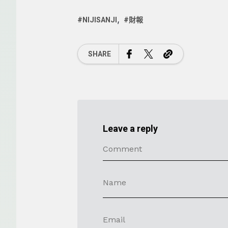
NIJISANJI
財報
SHARE
Leave a reply