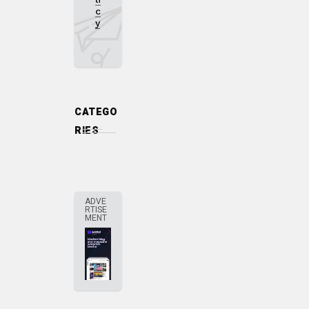
c
y
CATEGO
RIES
ADVE
RTISE
MENT