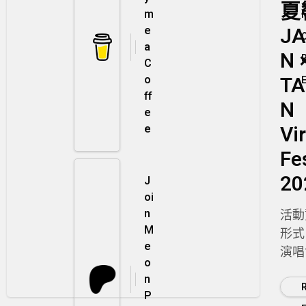
夏
m
JA
e
a
N 
C
TA
o
ff
N
e
Vi
e
Fe
20
J
oi
n
活動
M
形式
e
演唱
o
間：
n
202
P