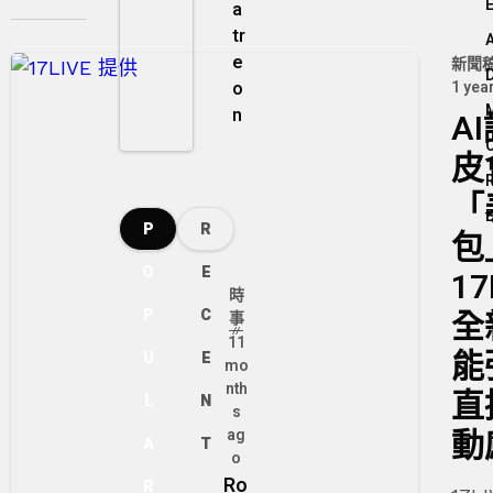
地點
a
tr
e
新聞
o
1 yea
n
A
皮
「
P
R
包
O
E
17
時
P
C
全
事
11
能
U
E
mo
nth
直
L
N
s
動
ag
A
T
o
Ro
R