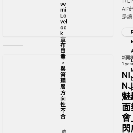
17L
se
AI
mi
Lo
是讓
vel
色長
oc
k
與互
宣
（
布
畢
業
新聞
，
1 yea
與
NI
管
理
NJ
層
方
魅
向
性
面
不
會
合
閃
時