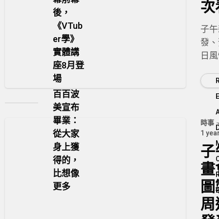
次
後，
《VTub
子午
er學》
發、
實體講
日風
座8月登
驚人
場
練習
百百波
FF4
美宣布
畢業：
時事
從大家
1 yea
身上獲
子
得的，
畫
比想像
圖
更多
周