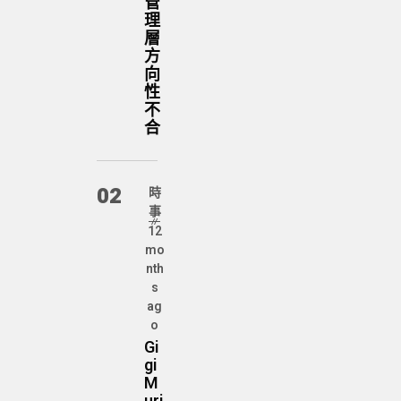
管
理
層
方
向
性
不
合
02
時
事
12
mo
nth
s
ag
o
Gi
gi
M