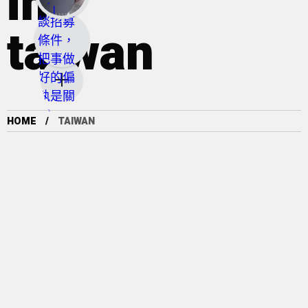
in
taiwan
HOME
TAIWAN