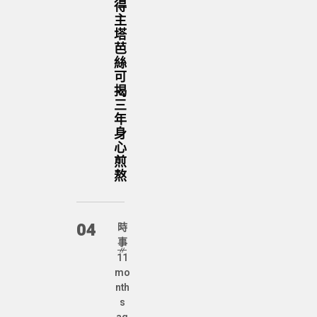
得
主
塔
芭
絲
可
揭
三
年
身
心
煎
熬
04
時
事
11
mo
nth
s