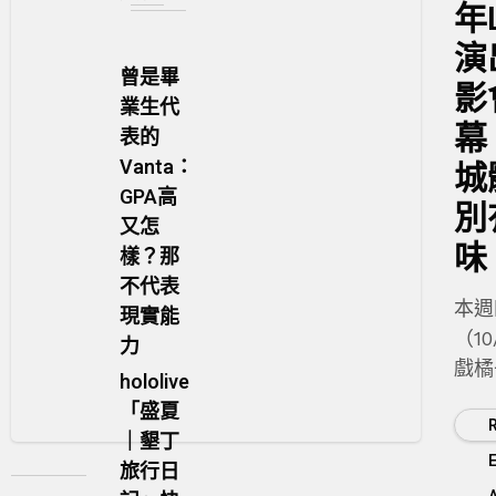
年L
演
曾是畢
影
業生代
幕
表的
Vanta：
城
GPA高
別
又怎
味
樣？那
不代表
本週
現實能
（1
力
戲橘
hololive
電商
「盛夏
「購
｜墾丁
子」
旅行日
影活