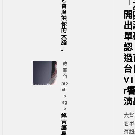
它
「
會
腐
開
蝕
出
你
的
單
大
腦
認
」
過
時
台
事
VT
11
mo
r
nth
s
演
ag
o
謠
大聲
言
名單
纏
有超
身