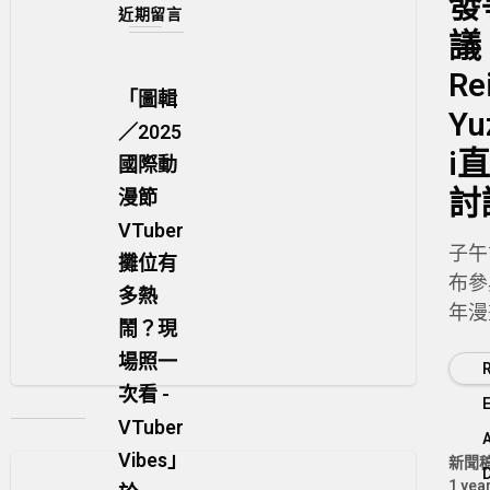
發
近期留言
議
Re
「
圖輯
Yu
／2025
i
國際動
討
漫節
VTuber
子午
攤位有
布參
多熱
年漫
鬧？現
會，
場照一
番賞
次看 -
部分
VTuber
Vibes
」
新聞
1 yea