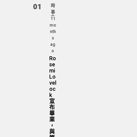
01
時
事
11
mo
nth
s
ag
o
Ro
se
mi
Lo
vel
oc
k
宣
布
畢
業
，
與