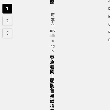
熬
1
時
事
2
11
mo
3
nth
s
ag
o
春
魚
老
闆
上
熙
歌
直
播
談
招