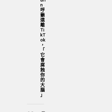
uri
n
呼
籲
遠
離
Ti
kT
ok
，
「
它
會
腐
蝕
你
的
大
腦
」