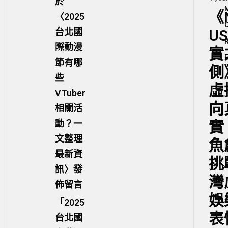
於
《
〈
2025
U
台北國
際動漫
實
節有哪
側
些
虛
VTuber
向
相關活
實
動？一
文整理
魚
最新資
挑
訊
〉發
灣
佈留言
娛
「
2025
表
台北國