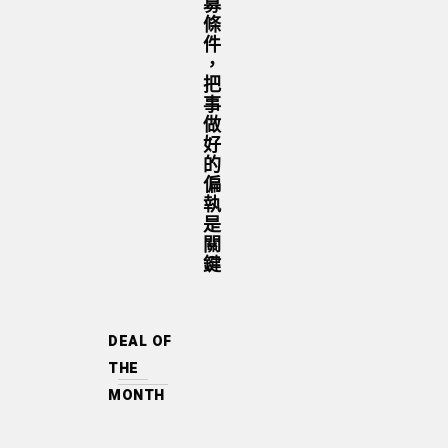
募
條
件
，
把
事
做
好
的
偏
執
是
關
鍵
DEAL OF
THE
MONTH