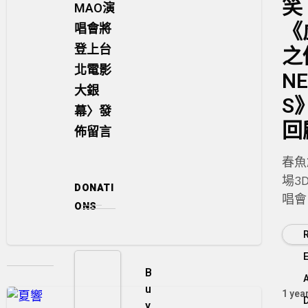
笑
MAO演
《
唱會將
登上台
之
北電影
N
大銀
S
幕
〉發
回
佈留言
春魚
場3
DONATI
唱會
ONS
之側
NE
盛大
B
u
1 yea
y