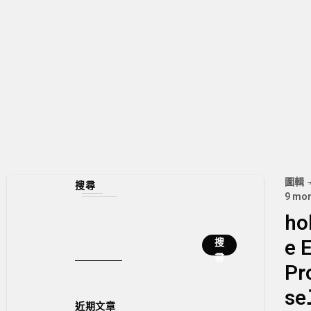
圖輯
搜尋
9 mon
ho
e 
搜
尋
Pr
s
近期文章