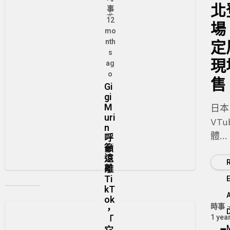
北
事
12
場
mo
nth
定
s
現
ag
o
售
Gi
gi
M
日本
uri
VTu
n
體
呼
籲
NIJI
遠
將在
離
4/3
Ti
kT
ok
時事
，
1 yea
「