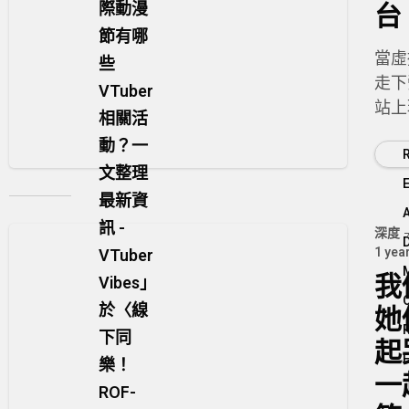
際動漫
台
節有哪
當虛
些
走下
VTuber
站上
相關活
台，
動？一
邊界
文整理
被重
最新資
訊 -
深度
1 yea
VTuber
我
Vibes
」
於〈
線
她
下同
起
樂！
一
ROF-