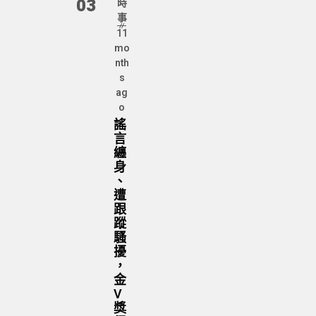
03
時
事
11
mo
nth
s
ag
o
謠
言
纏
身
、
遭
跟
蹤
騷
擾
，
金
V
獎