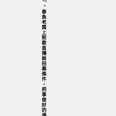
ag
o
春
魚
老
闆
上
熙
歌
直
播
談
招
募
條
件
，
把
事
做
好
的
偏