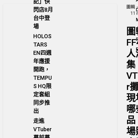
記」快
圖輯
閃店8月
11 
台中登
場
圖
HOLOS
FF
TARS
人
EN四週
年應援
集
開跑，
VT
TEMPU
r
S HQ限
定套組
現
同步推
哪
出
品
走進
場
VTuber
幕前幕