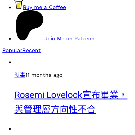
Buy me a Coffee
Join Me on Patreon
Popular
Recent
時事
11 months ago
Rosemi Lovelock宣布畢業，
與管理層方向性不合