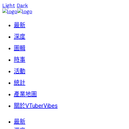
Light
Dark
最新
深度
圖輯
時事
活動
統計
產業地圖
關於VTuberVibes
最新