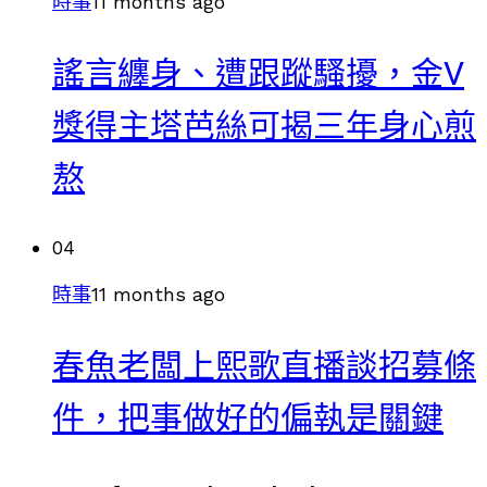
時事
11 months ago
謠言纏身、遭跟蹤騷擾，金V
獎得主塔芭絲可揭三年身心煎
熬
04
時事
11 months ago
春魚老闆上熙歌直播談招募條
件，把事做好的偏執是關鍵