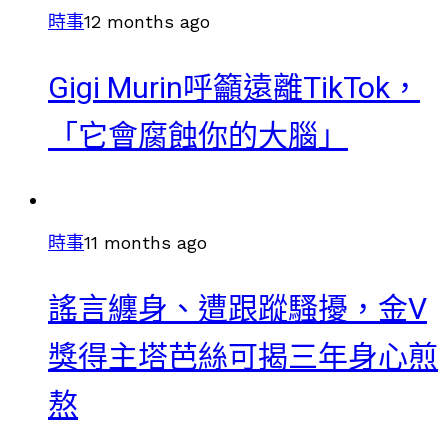
時事
12 months ago
Gigi Murin呼籲遠離TikTok，
「它會腐蝕你的大腦」
時事
11 months ago
謠言纏身、遭跟蹤騷擾，金V
獎得主塔芭絲可揭三年身心煎
熬