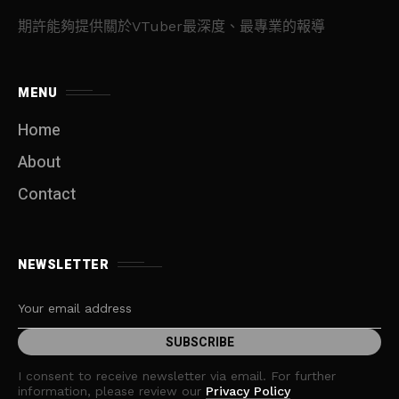
期許能夠提供關於VTuber最深度、最專業的報導
MENU
Home
About
Contact
NEWSLETTER
I consent to receive newsletter via email. For further
information, please review our
Privacy Policy