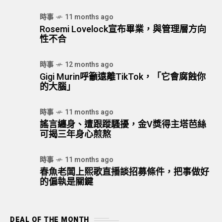
時事
11 months ago
Rosemi Lovelock宣布畢業，與管理層方向
性不合
時事
12 months ago
Gigi Murin呼籲遠離TikTok，「它會腐蝕你
的大腦」
時事
11 months ago
謠言纏身、遭跟蹤騷擾，金V獎得主塔芭絲
可揭三年身心煎熬
時事
11 months ago
春魚老闆上熙歌直播談招募條件，把事做好
的偏執是關鍵
DEAL OF THE MONTH