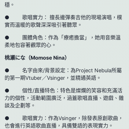
穩。
● 歌唱實力： 擅長邊彈奏吉他的現場演唱，樸
實而溫暖的歌聲深深吸引著聽眾。
● 團體角色：作為「療癒擔當」，她用音樂溫
柔地包容著觀眾的心。
桃瀬にな（
Momose Nina
）
● 名字由來/背景設定：為Project Nebula所屬
的第一期Vtuber／Vsinger，並精通英語。
● 個性/直播特色：特色是燦爛的笑容和充滿活
力的個性，活動範圍廣泛，涵蓋歌唱直播、遊戲、雜
談及企劃等。
● 歌唱實力：作為Vsinger，除發表原創歌曲，
也會進行英語歌曲直播，具備雙語的表現實力。