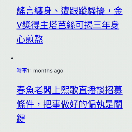
謠言纏身、遭跟蹤騷擾，金
V獎得主塔芭絲可揭三年身
心煎熬
時事
11 months ago
春魚老闆上熙歌直播談招募
條件，把事做好的偏執是關
鍵