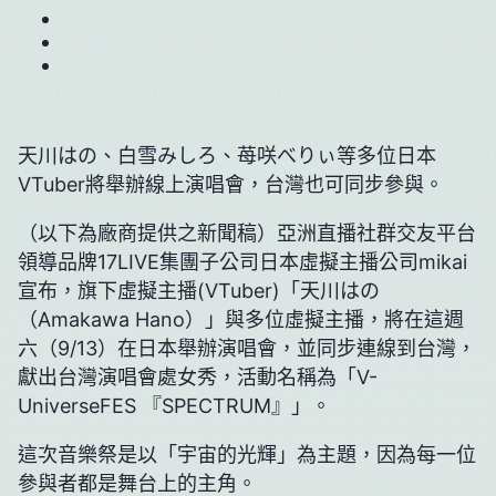
天川はの、白雪みしろ、苺咲べりぃ等多位日本
VTuber將舉辦線上演唱會，台灣也可同步參與。
（以下為廠商提供之新聞稿）亞洲直播社群交友平台
領導品牌17LIVE集團子公司日本虛擬主播公司mikai
宣布，旗下虛擬主播(VTuber)「天川はの
（Amakawa Hano）」與多位虛擬主播，將在這週
六（9/13）在日本舉辦演唱會，並同步連線到台灣，
獻出台灣演唱會處女秀，活動名稱為「V-
UniverseFES 『SPECTRUM』」。
這次音樂祭是以「宇宙的光輝」為主題，因為每一位
參與者都是舞台上的主角。