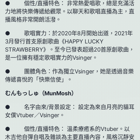
● 個性/直播特色： 非常熱愛唱歌，總是充滿活
力地將快樂傳遞給觀眾。以聊天和歌唱直播為主，直
播風格非常開朗活潑。
● 歌唱實力：於2020年8月開始出道，2021年
3月發行首支原創歌曲《HAPPY LUCKY
STRAWBERRY》。至今已發表超過20首原創歌曲，
是一位擁有穩定歌唱實力的Vsinger。
● 團體角色：作為獨立Vsinger，她是透過音樂
傳遞喜悅的「快樂信使」。
むんもっしゅ（
MunMosh
）
● 名字由來/背景設定： 設定為來自月亮的貓耳
女僕Vtuber／Vsinger。
● 個性/直播特色： 溫柔療癒系的Vtuber。以
木吉他自彈自唱及雜談為主要直播內容，風格沉靜安