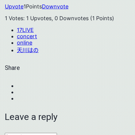
Upvote
1
Points
Downvote
1 Votes: 1 Upvotes, 0 Downvotes (1 Points)
17LIVE
concert
online
天川はの
Share
Leave a reply