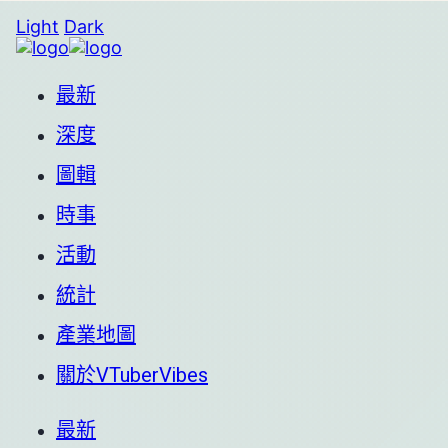
Light
Dark
最新
深度
圖輯
時事
活動
統計
產業地圖
關於VTuberVibes
最新