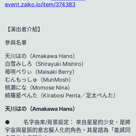
event.zaiko.io/item/374383
【演出者介紹】
參與名單
天川はの（Amakawa Hano）
白雪みしろ（Shirayuki Mishiro）
苺咲べりぃ（Maisaki Berry）
むんもっしゅ（MunMosh）
桃瀬にな（Momose Nina）
綺羅星ぺんた（Kirabosi Penta／足太ぺんた）
天川はの（
Amakawa Hano
）
● 名字由來/背景設定： 來自星星的少女，是將
宇宙與星辰的意志擬人化的角色。其星語為「能感同