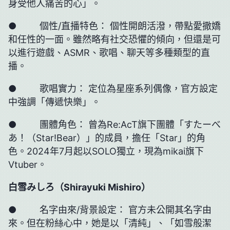
身受他人痛苦的心」。
● 個性/直播特色： 個性開朗活潑，帶點愛撒嬌
和任性的一面。雖然略有社交恐懼的傾向，但還是可
以進行遊戲、ASMR、歌唱、聊天等多種類型的直
播。
● 歌唱實力： 定位為星座系列偶像，官方設定
中強調「傳遞快樂」。
● 團體角色： 曾為Re:AcT旗下團體「すたーべ
あ！（Star!Bear）」的成員，擔任「Star」的角
色。2024年7月起以SOLO獨立，現為mikai旗下
Vtuber。
白雪みしろ（
Shirayuki Mishiro
）
● 名字由來/背景設定： 官方未公開其名字由
來。但在粉絲心中，她是以「清純」、「如雪般潔