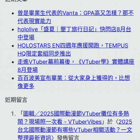
曾是畢業生代表的Vanta：GPA高又怎樣？那不
代表現實能力
hololive「盛夏｜墾丁旅行日記」快閃店8月台
中登場
HOLOSTARS EN四週年應援開跑，TEMPUS
HQ限定套組同步推出
走進VTuber幕前幕後，《VTuber學》實體講座
8月登場
百百波美宣布畢業：從大家身上獲得的，比想
像更多
近期留言
「
圖輯／2025國際動漫節VTuber攤位有多熱
鬧？現場照一次看 - VTuberVibes
」於〈
2025
台北國際動漫節有哪些VTuber相關活動？一文
整理最新資訊
〉發佈留言