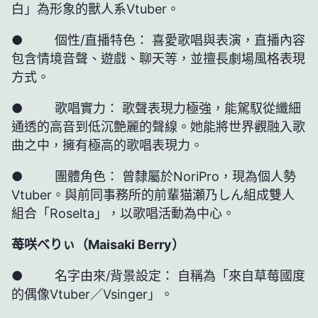
白」為形象的獸人系Vtuber。
● 個性/直播特色： 喜愛歌唱與表演，直播內容
包含情境音聲、遊戲、聊天等，並擅長劇場風格表現
方式。
● 歌唱實力： 歌聲表現力極強，能駕馭從纖細
通透的高音到低沉艶麗的聲線。她能將世界觀融入歌
曲之中，擁有極高的歌唱表現力。
● 團體角色： 曾隸屬於NoriPro，現為個人勢
Vtuber。與前同事務所的前輩猫瀬乃しん組成雙人
組合「Roselta」，以歌唱活動為中心。
苺咲べりぃ（
Maisaki Berry
）
● 名字由來/背景設定： 自稱為「來自草莓國度
的偶像Vtuber／Vsinger」。