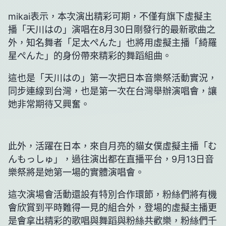
mikai表示，本次演出精彩可期，不僅有旗下虛擬主
播「天川はの」演唱在8月30日剛發行的最新歌曲之
外，知名舞者「足太ぺんた」也將用虛擬主播「綺羅
星ぺんた」的身份帶來精彩的舞蹈組曲。
這也是「天川はの」第一次把日本音樂祭活動實況，
同步連線到台灣，也是第一次在台灣舉辦演唱會，讓
她非常期待又興奮。
此外，活躍在日本，來自月亮的貓女僕虛擬主播「む
んもっしゅ」，過往演出都在直播平台，9月13日音
樂祭將是她第一場的實體演唱會。
這次演場會活動還設有特別合作環節，粉絲們將有機
會欣賞到平時難得一見的組合外，登場的虛擬主播更
是會拿出精彩的歌唱與舞蹈與粉絲共歡樂，粉絲們千