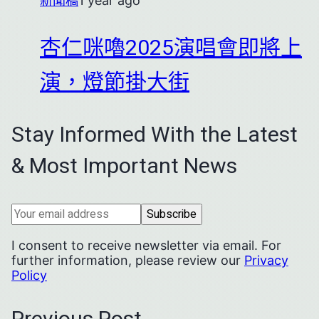
新聞稿
1 year ago
杏仁咪嚕2025演唱會即將上
演，燈節掛大街
Stay Informed With the Latest
& Most Important News
I consent to receive newsletter via email. For
further information, please review our
Privacy
Policy