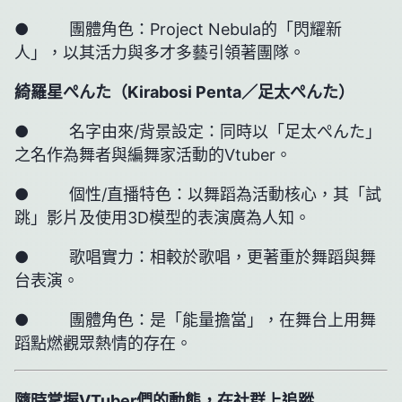
● 團體角色：Project Nebula的「閃耀新
人」，以其活力與多才多藝引領著團隊。
綺羅星ぺんた（
Kirabosi Penta
／足太ぺんた）
● 名字由來/背景設定：同時以「足太ぺんた」
之名作為舞者與編舞家活動的Vtuber。
● 個性/直播特色：以舞蹈為活動核心，其「試
跳」影片及使用3D模型的表演廣為人知。
● 歌唱實力：相較於歌唱，更著重於舞蹈與舞
台表演。
● 團體角色：是「能量擔當」，在舞台上用舞
蹈點燃觀眾熱情的存在。
隨時掌握VTuber們的動態，在社群上追蹤