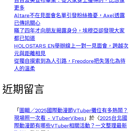
百百波美宣布畢業：從大家身上獲得的，比想像
更多
Altare不在見面會名單引發粉絲擔憂，Axel透露
已傳訊關心
瞞了四年才向朋友揭露身分，埃穆亞卻發現大家
都已知道
HOLOSTARS EN舉辦線上一對一見面會，跨越次
元與距離相見
從獨自摸索到為人引路，Freodore把失落化為待
人的溫柔
近期留言
「
圖輯／2025國際動漫節VTuber攤位有多熱鬧？
現場照一次看 - VTuberVibes
」於〈
2025台北國
際動漫節有哪些VTuber相關活動？一文整理最新