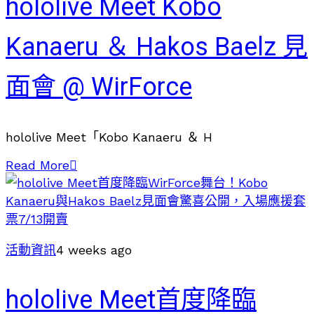
hololive Meet Kobo
Kanaeru ＆ Hakos Baelz 見
面會 @ WirForce
hololive Meet「Kobo Kanaeru ＆ H
Read More
活動資訊
4 weeks ago
hololive Meet首度降臨