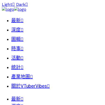
Light
Dark
最新
深度
圖輯
時事
活動
統計
產業地圖
關於VTuberVibes
最新