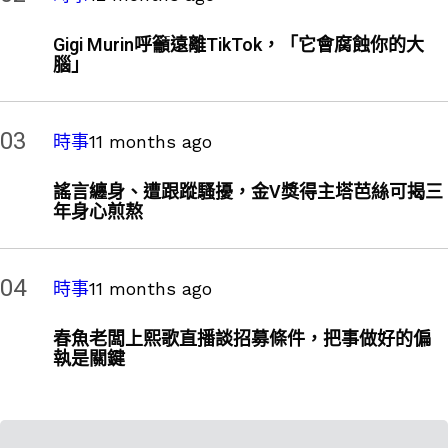
Gigi Murin呼籲遠離TikTok，「它會腐蝕你的大
腦」
03
時事
11 months ago
謠言纏身、遭跟蹤騷擾，金V獎得主塔芭絲可揭三
年身心煎熬
04
時事
11 months ago
春魚老闆上熙歌直播談招募條件，把事做好的偏
執是關鍵