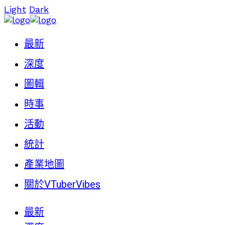
Light
Dark
最新
深度
圖輯
時事
活動
統計
產業地圖
關於VTuberVibes
最新