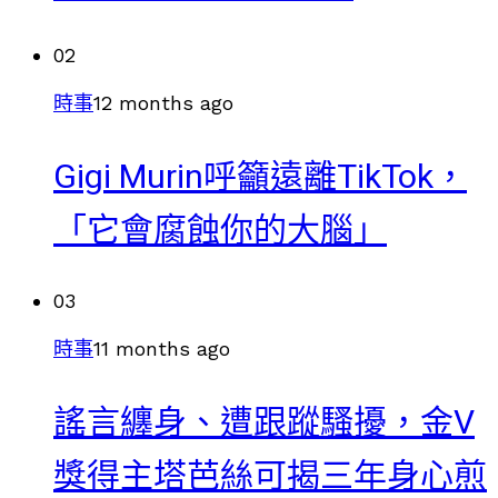
02
時事
12 months ago
Gigi Murin呼籲遠離TikTok，
「它會腐蝕你的大腦」
03
時事
11 months ago
謠言纏身、遭跟蹤騷擾，金V
獎得主塔芭絲可揭三年身心煎