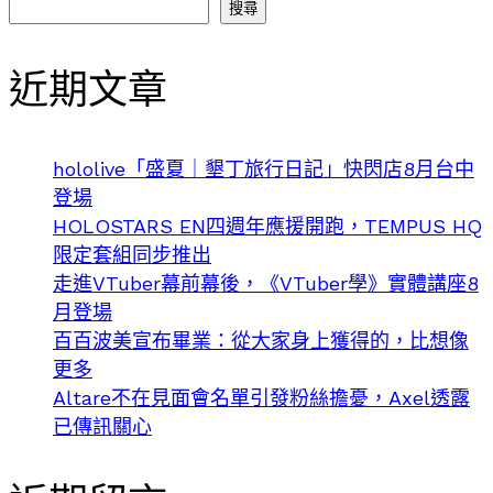
搜尋
近期文章
hololive「盛夏｜墾丁旅行日記」快閃店8月台中
登場
HOLOSTARS EN四週年應援開跑，TEMPUS HQ
限定套組同步推出
走進VTuber幕前幕後，《VTuber學》實體講座8
月登場
百百波美宣布畢業：從大家身上獲得的，比想像
更多
Altare不在見面會名單引發粉絲擔憂，Axel透露
已傳訊關心