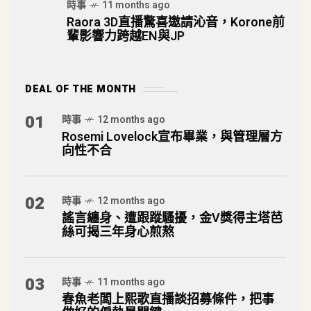
時事
11 months ago
Raora 3D直播驚喜邀請沁音，Korone前
輩影響力跨越EN與JP
DEAL OF THE MONTH
01
時事
12 months ago
Rosemi Lovelock宣布畢業，與管理層方
向性不合
02
時事
12 months ago
謠言纏身、遭跟蹤騷擾，金V獎得主塔芭
絲可揭三年身心煎熬
03
時事
11 months ago
春魚老闆上熙歌直播談招募條件，把事