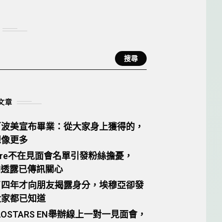
相關
搜尋
文章
百波美宣布畢業：從大家身上獲得的，
想像更多
tare不在見面會名單引發粉絲擔憂，
el透露已傳訊關心
了四年才向朋友揭露身分，埃穆亞卻發
大家都已知道
LOSTARS EN舉辦線上一對一見面會，