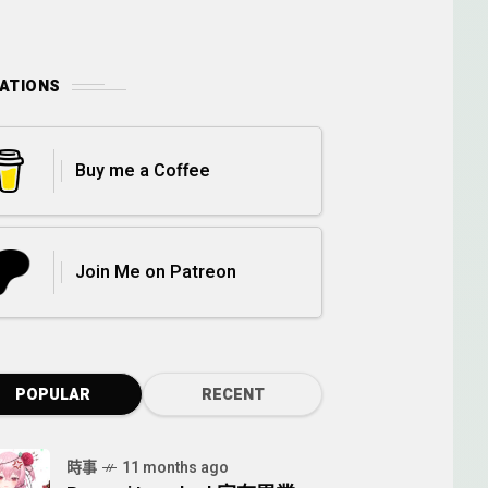
ATIONS
Buy me a Coffee
Join Me on Patreon
POPULAR
RECENT
時事
11 months ago