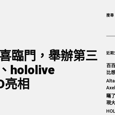
搜尋
 EN雙喜臨門，舉辦第三
近期
ololive
百
比
3D亮相
Al
Ax
瞞
現
HO