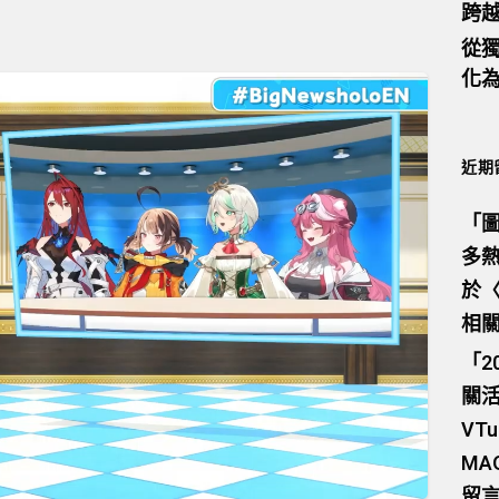
跨
從獨
化
近期
「
圖
多熱
於
相
「
2
關活
VTu
M
留