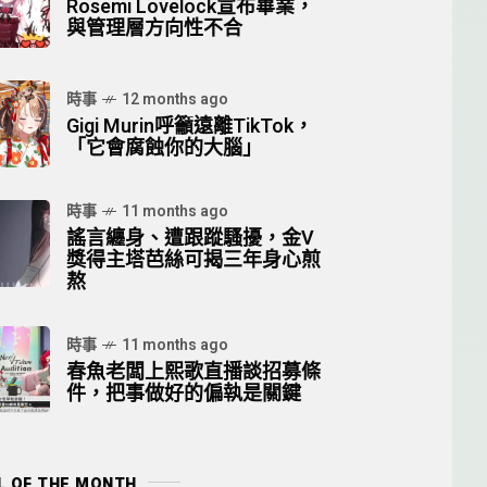
Rosemi Lovelock宣布畢業，
與管理層方向性不合
時事
12 months ago
Gigi Murin呼籲遠離TikTok，
「它會腐蝕你的大腦」
時事
11 months ago
謠言纏身、遭跟蹤騷擾，金V
獎得主塔芭絲可揭三年身心煎
熬
時事
11 months ago
春魚老闆上熙歌直播談招募條
件，把事做好的偏執是關鍵
L OF THE MONTH