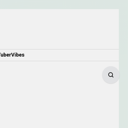
berVibes
hololive English Justice 3D展示時間
表（台灣時間）
hololive English All For One演唱會
詳情
讓Google優先推薦VTuberVibes