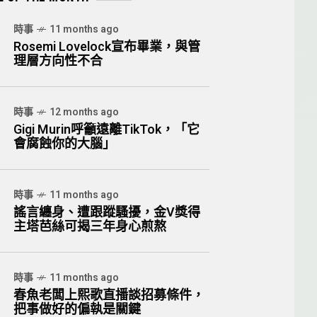
時事
11 months ago
Rosemi Lovelock宣布畢業，與管
理層方向性不合
時事
12 months ago
Gigi Murin呼籲遠離TikTok，「它
會腐蝕你的大腦」
時事
11 months ago
謠言纏身、遭跟蹤騷擾，金V獎得
主塔芭絲可揭三年身心煎熬
時事
11 months ago
春魚老闆上熙歌直播談招募條件，
把事做好的偏執是關鍵