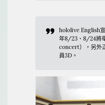
hololive En
年8/23、8/24
concert），另
員3D。