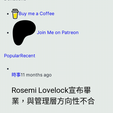
Buy me a Coffee
Join Me on Patreon
Popular
Recent
時事
11 months ago
Rosemi Lovelock宣布畢
業，與管理層方向性不合