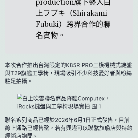
production旗下藝人白
上フブキ（Shirakami
Fubuki）跨界合作的聯
名實物。
本次合作推出台灣限定的K85R PRO三模機械式鍵盤
與T29旗艦工學椅，現場吸引不少科技愛好者與粉絲
駐足拍攝。
聯名系列商品已經於2026年6月1日正式發售，目前
線上通路已經售罄，若有興趣可以聯繫旗艦店與特約
經銷店詢問。