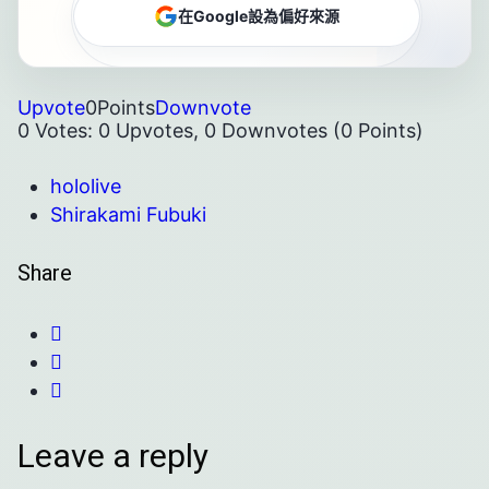
在Google設為偏好來源
Upvote
0
Points
Downvote
0 Votes: 0 Upvotes, 0 Downvotes (0 Points)
hololive
Shirakami Fubuki
Share
Leave a reply