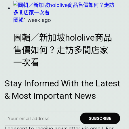
圖輯
1 week ago
圖輯／新加坡hololive商品
售價如何？走訪多間店家
一次看
Stay Informed With the Latest
& Most Important News
I consent to receive newsletter via email. For