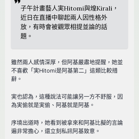
子午計畫藝人実Hitomi與煌Kirali，
近日在直播中聊起兩人因性格外
放，有時會被觀眾相提並論的話
題。
雖然兩人感情深厚，但阿基嚴肅地提醒，她並
不喜歡「実Hitomi是阿基第二」這類比較措
辭。
実也認為，這種說法可能讓另一方不舒服，因
為実偷就是実偷、阿基就是阿基。
序境出道時，她看到被拿來和阿基比擬的言論
遍非常擔心，還立刻私訊阿基致意。