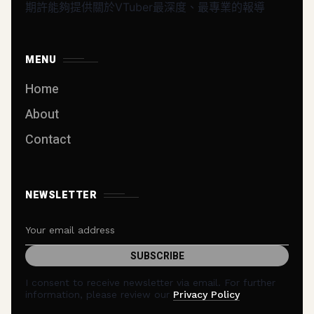
期許能夠提供關於VTuber最深度、最專業的報導
MENU
Home
About
Contact
NEWSLETTER
I consent to receive newsletter via email. For further
information, please review our
Privacy Policy