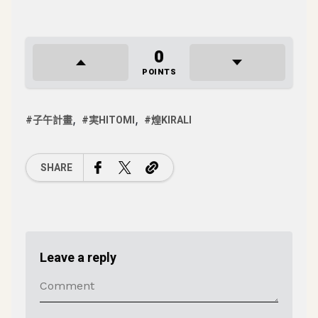
0
POINTS
子午計畫
実HITOMI
煌KIRALI
SHARE
Leave a reply