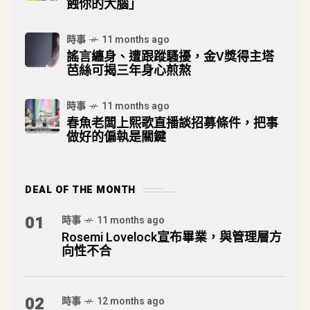
蝕你的大腦」
時事
11 months ago
謠言纏身、遭跟蹤騷擾，金V獎得主塔
芭絲可揭三年身心煎熬
時事
11 months ago
春魚老闆上熙歌直播談招募條件，把事
做好的偏執是關鍵
DEAL OF THE MONTH
01
時事
11 months ago
Rosemi Lovelock宣布畢業，與管理層方
向性不合
02
時事
12 months ago