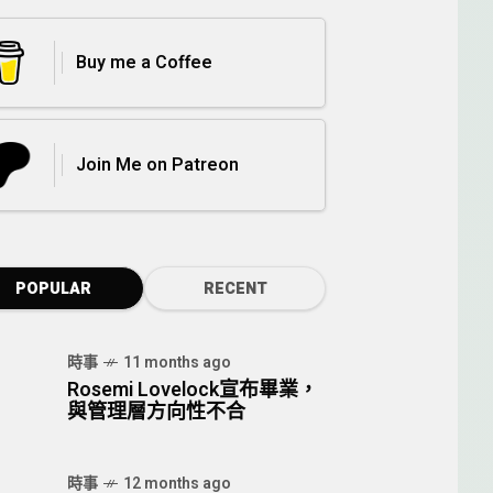
Buy me a Coffee
Join Me on Patreon
POPULAR
RECENT
時事
11 months ago
Rosemi Lovelock宣布畢業，
與管理層方向性不合
時事
12 months ago