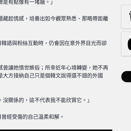
總是有點像有一堵牆。」
隱藏起情感，培養出如今觀眾熟悉、那略帶距離
今想用韓語與粉絲互動時，仍會因在意外界目光而卻
感曾讓她憤世嫉俗；所幸近年心境轉變，她不再
是大方接納自己只是個韓文說得還不錯的外國
。沒關係的，這不代表我不能欣賞它。」
經與曾經受傷的自己溫柔和解。