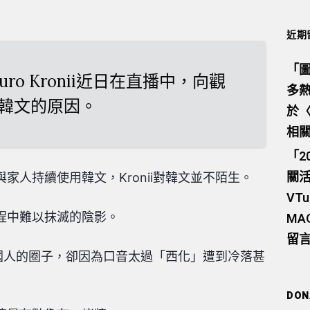
近期
「
圖
員Ouro Kronii近日在直播中，向觀
多熱
韓文的原因。
於
相
「
2
關活
家人持續使用韓文，Kronii對韓文並不陌生。
VTu
程中難以抹滅的陰影。
M
留
入韓國人的圈子，卻因為口音太過「西化」遭到冷落甚
DON