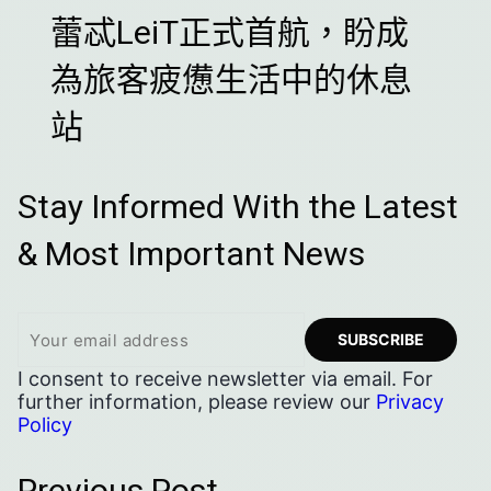
蕾忒LeiT正式首航，盼成
為旅客疲憊生活中的休息
站
Stay Informed With the Latest
& Most Important News
I consent to receive newsletter via email. For
further information, please review our
Privacy
Policy