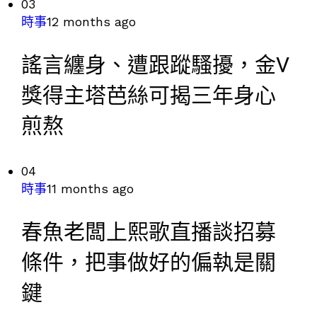
03
時事
12 months ago
謠言纏身、遭跟蹤騷擾，金V
獎得主塔芭絲可揭三年身心
煎熬
04
時事
11 months ago
春魚老闆上熙歌直播談招募
條件，把事做好的偏執是關
鍵