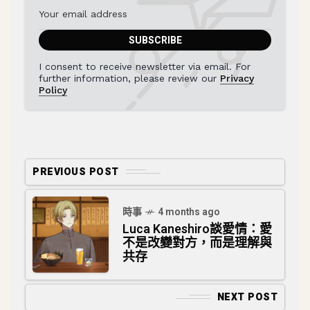
I consent to receive newsletter via email. For
further information, please review our
Privacy
Policy
PREVIOUS POST
時事
4 months ago
Luca Kaneshiro談愛情：愛
不是改變對方，而是理解與
共存
NEXT POST