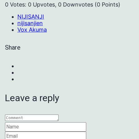
0 Votes: 0 Upvotes, 0 Downvotes (0 Points)
NIJISANJI
nijisanjien
Vox Akuma
Share
Leave a reply