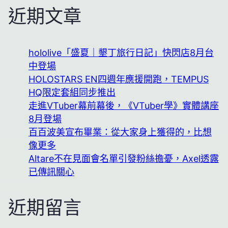
近期文章
hololive「盛夏｜墾丁旅行日記」快閃店8月台
中登場
HOLOSTARS EN四週年應援開跑，TEMPUS
HQ限定套組同步推出
走進VTuber幕前幕後，《VTuber學》實體講座
8月登場
百百波美宣布畢業：從大家身上獲得的，比想
像更多
Altare不在見面會名單引發粉絲擔憂，Axel透露
已傳訊關心
近期留言