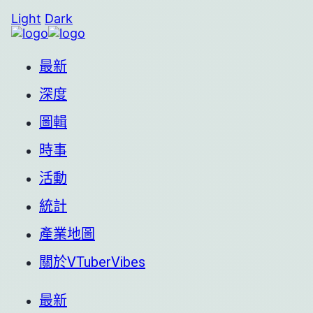
Light
Dark
最新
深度
圖輯
時事
活動
統計
產業地圖
關於VTuberVibes
最新