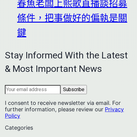
春魚老闆上熙歌直播談招募
條件，把事做好的偏執是關
鍵
Stay Informed With the Latest
& Most Important News
I consent to receive newsletter via email. For
further information, please review our
Privacy
Policy
Categories