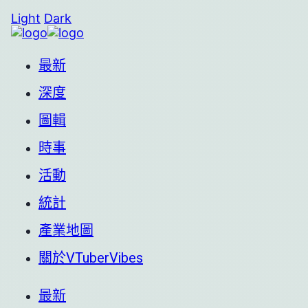
Light
Dark
最新
深度
圖輯
時事
活動
統計
產業地圖
關於VTuberVibes
最新