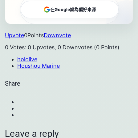
在Google設為偏好來源
Upvote
0
Points
Downvote
0 Votes: 0 Upvotes, 0 Downvotes (0 Points)
hololive
Houshou Marine
Share
Leave a reply