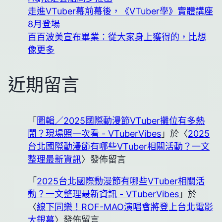
走進VTuber幕前幕後，《VTuber學》實體講座
8月登場
百百波美宣布畢業：從大家身上獲得的，比想
像更多
近期留言
「
圖輯／2025國際動漫節VTuber攤位有多熱
鬧？現場照一次看 - VTuberVibes
」於〈
2025
台北國際動漫節有哪些VTuber相關活動？一文
整理最新資訊
〉發佈留言
「
2025台北國際動漫節有哪些VTuber相關活
動？一文整理最新資訊 - VTuberVibes
」於
〈
線下同樂！ROF-MAO演唱會將登上台北電影
大銀幕
〉發佈留言