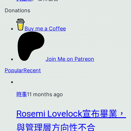
Donations
Buy me a Coffee
Join Me on Patreon
Popular
Recent
時事
11 months ago
Rosemi Lovelock宣布畢業，
與管理層方向性不合