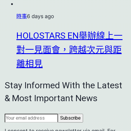
時事
6 days ago
HOLOSTARS EN舉辦線上一
對一見面會，跨越次元與距
離相見
Stay Informed With the Latest
& Most Important News
I consent to receive newsletter via email. For