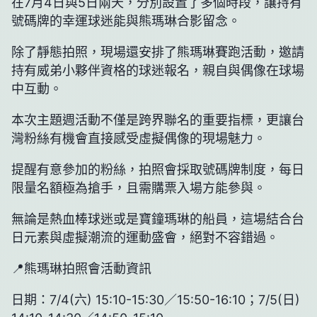
在7月4日與5日兩天，分別設置了多個時段，讓持有
號碼牌的幸運球迷能與熊瑪琳合影留念。
除了靜態拍照，現場還安排了熊瑪琳賽跑活動，邀請
持有威弟小夥伴資格的球迷報名，親自與偶像在球場
中互動。
本次主題週活動不僅是跨界聯名的重要指標，更讓台
灣粉絲有機會直接感受虛擬偶像的現場魅力。
提醒有意參加的粉絲，拍照會採取號碼牌制度，每日
限量名額極為搶手，且需購票入場方能參與。
無論是熱血棒球迷或是寶鐘瑪琳的船員，這場結合台
日元素與虛擬潮流的運動盛會，絕對不容錯過。
📍熊瑪琳拍照會活動資訊
日期：7/4(六) 15:10-15:30／15:50-16:10；7/5(日)