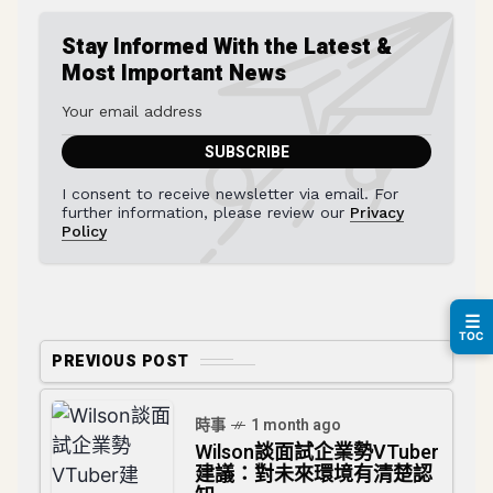
Stay Informed With the Latest &
Most Important News
I consent to receive newsletter via email. For
further information, please review our
Privacy
Policy
☰
TOC
PREVIOUS POST
時事
1 month ago
Wilson談面試企業勢VTuber
建議：對未來環境有清楚認