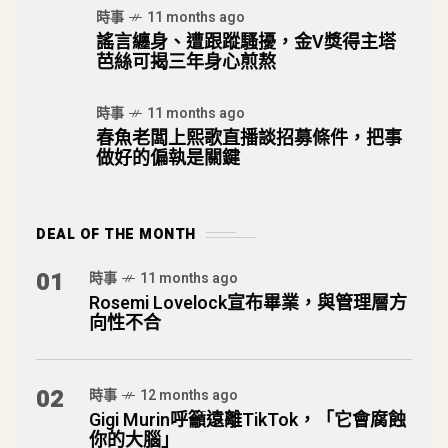
時事
11 months ago
謠言纏身、遭跟蹤騷擾，金V獎得主塔
芭絲可揭三年身心煎熬
時事
11 months ago
春魚老闆上熙歌直播談招募條件，把事
做好的偏執是關鍵
DEAL OF THE MONTH
01
時事
11 months ago
Rosemi Lovelock宣布畢業，與管理層方
向性不合
02
時事
12 months ago
Gigi Murin呼籲遠離TikTok，「它會腐蝕
你的大腦」