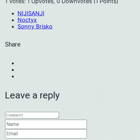
1 Votes: 1 Upvotes, 0 Downvotes (1 Points)
NIJISANJI
Noctyx
Sonny Brisko
Share
Leave a reply