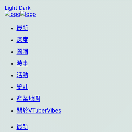
Light
Dark
最新
深度
圖輯
時事
活動
統計
產業地圖
關於VTuberVibes
最新