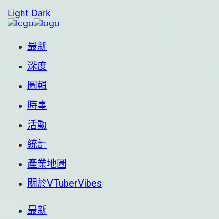
Light
Dark
最新
深度
圖輯
時事
活動
統計
產業地圖
關於VTuberVibes
最新