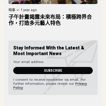
時事
1 year ago
子午計畫揭露未來布局：積極跨界合
作，打造多元藝人特色
Stay Informed With the Latest &
Most Important News
I consent to receive newsletter via email. For
further information, please review our
Privacy
Policy