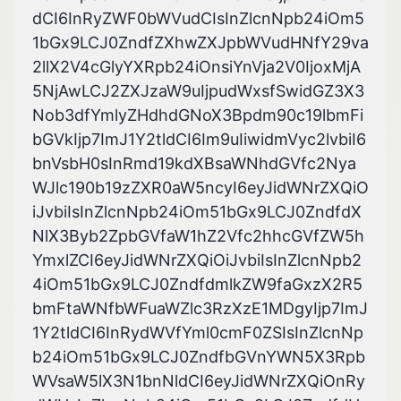
dCI6InRyZWF0bWVudCIsInZlcnNpb24iOm5
1bGx9LCJ0ZndfZXhwZXJpbWVudHNfY29va
2llX2V4cGlyYXRpb24iOnsiYnVja2V0IjoxMjA
5NjAwLCJ2ZXJzaW9uIjpudWxsfSwidGZ3X3
Nob3dfYmlyZHdhdGNoX3Bpdm90c19lbmFi
bGVkIjp7ImJ1Y2tldCI6Im9uIiwidmVyc2lvbiI6
bnVsbH0sInRmd19kdXBsaWNhdGVfc2Nya
WJlc190b19zZXR0aW5ncyI6eyJidWNrZXQiO
iJvbiIsInZlcnNpb24iOm51bGx9LCJ0ZndfdX
NlX3Byb2ZpbGVfaW1hZ2Vfc2hhcGVfZW5h
YmxlZCI6eyJidWNrZXQiOiJvbiIsInZlcnNpb2
4iOm51bGx9LCJ0ZndfdmlkZW9faGxzX2R5
bmFtaWNfbWFuaWZlc3RzXzE1MDgyIjp7ImJ
1Y2tldCI6InRydWVfYml0cmF0ZSIsInZlcnNp
b24iOm51bGx9LCJ0ZndfbGVnYWN5X3Rpb
WVsaW5lX3N1bnNldCI6eyJidWNrZXQiOnRy