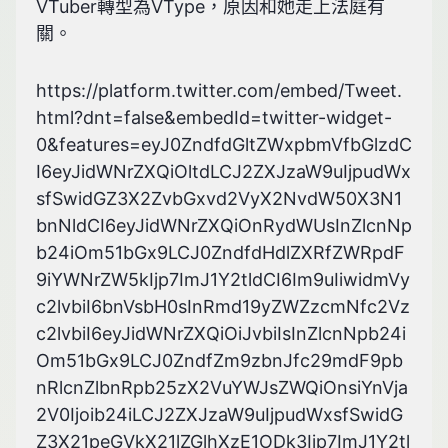
VTuber轉型為VType，原因和她走上法庭有
關。
https://platform.twitter.com/embed/Tweet.
html?dnt=false&embedId=twitter-widget-
0&features=eyJ0ZndfdGltZWxpbmVfbGlzdC
I6eyJidWNrZXQiOltdLCJ2ZXJzaW9uIjpudWx
sfSwidGZ3X2ZvbGxvd2VyX2NvdW50X3N1
bnNldCI6eyJidWNrZXQiOnRydWUsInZlcnNp
b24iOm51bGx9LCJ0ZndfdHdlZXRfZWRpdF
9iYWNrZW5kIjp7ImJ1Y2tldCI6Im9uIiwidmVy
c2lvbiI6bnVsbH0sInRmd19yZWZzcmNfc2Vz
c2lvbiI6eyJidWNrZXQiOiJvbiIsInZlcnNpb24i
Om51bGx9LCJ0ZndfZm9zbnJfc29mdF9pb
nRlcnZlbnRpb25zX2VuYWJsZWQiOnsiYnVja
2V0Ijoib24iLCJ2ZXJzaW9uIjpudWxsfSwidG
Z3X21peGVkX21lZGlhXzE1ODk3Ijp7ImJ1Y2tl