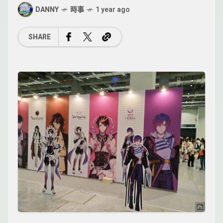
DANNY
時事
1 year ago
SHARE