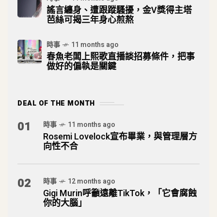
謠言纏身、遭跟蹤騷擾，金V獎得主塔
芭絲可揭三年身心煎熬
時事
11 months ago
春魚老闆上熙歌直播談招募條件，把事
做好的偏執是關鍵
DEAL OF THE MONTH
01
時事
11 months ago
Rosemi Lovelock宣布畢業，與管理層方
向性不合
02
時事
12 months ago
Gigi Murin呼籲遠離TikTok，「它會腐蝕
你的大腦」