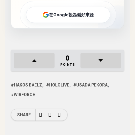
在Google設為偏好來源
0
POINTS
HAKOS BAELZ
HOLOLIVE
USADA PEKORA
WIRFORCE
SHARE