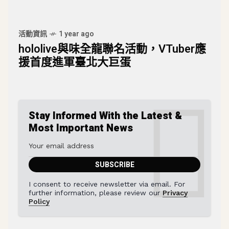
活動資訊
1 year ago
hololive與味全龍聯名活動，VTuber應
援首度進軍臺北大巨蛋
Stay Informed With the Latest &
Most Important News
I consent to receive newsletter via email. For
further information, please review our
Privacy
Policy