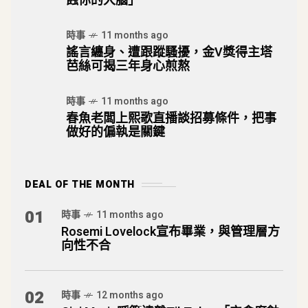
蝕你的大腦」
時事
11 months ago
謠言纏身、遭跟蹤騷擾，金V獎得主塔
芭絲可揭三年身心煎熬
時事
11 months ago
春魚老闆上熙歌直播談招募條件，把事
做好的偏執是關鍵
DEAL OF THE MONTH
01
時事
11 months ago
Rosemi Lovelock宣布畢業，與管理層方
向性不合
02
時事
12 months ago